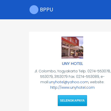
Skip
to
BPPU
main
content
UNY HOTEL
Jl. Colombo, Yogyakarta Telp. 0274-553078,
553079, 3153079 Fax: 0274-553089, e-
mail:
unyhotel@yahoo.com
, website:
http://www.unyhotel.com
SELENGKAPNYA