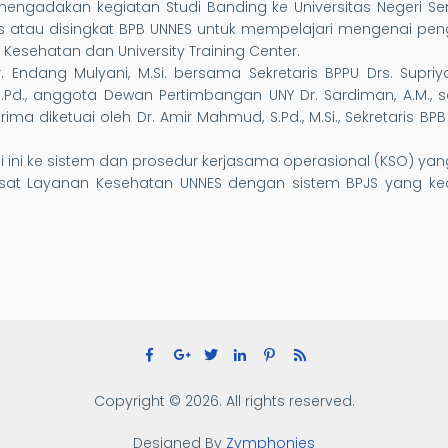
engadakan kegiatan Studi Banding ke Universitas Negeri Sema
atau disingkat BPB UNNES untuk mempelajari mengenai pen
Kesehatan dan University Training Center.
. Endang Mulyani, M.Si. bersama Sekretaris BPPU Drs. Supri
M.Pd., anggota Dewan Pertimbangan UNY Dr. Sardiman, A.M., s
a diketuai oleh Dr. Amir Mahmud, S.Pd., M.Si., Sekretaris BPB 
i ini ke sistem dan prosedur kerjasama operasional (KSO) y
 Pusat Layanan Kesehatan UNNES dengan sistem BPJS yang ke
Copyright © 2026. All rights reserved.
Designed By
Zymphonies