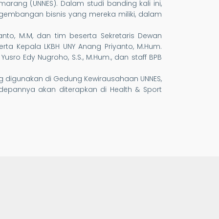
rang (UNNES). Dalam studi banding kali ini,
gembangan bisnis yang mereka miliki, dalam
yanto, M.M, dan tim beserta Sekretaris Dewan
erta Kepala LKBH UNY Anang Priyanto, M.Hum.
Yusro Edy Nugroho, S.S., M.Hum., dan staff BPB
ang digunakan di Gedung Kewirausahaan UNNES,
depannya akan diterapkan di Health & Sport