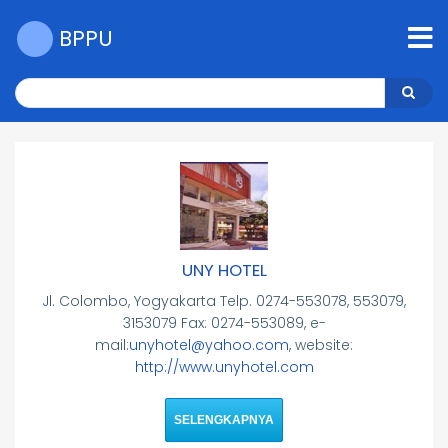
Skip
to
BPPU
main
content
Search
Search
UNY HOTEL
Jl. Colombo, Yogyakarta Telp. 0274-553078, 553079,
3153079 Fax: 0274-553089, e-
mail:
unyhotel@yahoo.com
, website:
http://www.unyhotel.com
SELENGKAPNYA