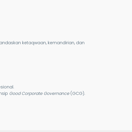
landaskan ketaqwaan, kemandirian, dan
sional.
nsip
Good Corporate Governance
(GCG).