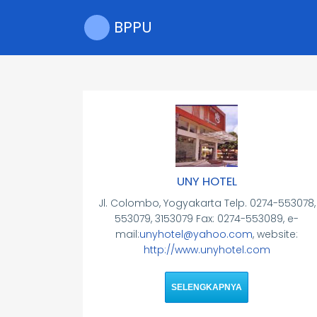
Skip
to
BPPU
main
content
UNY HOTEL
Jl. Colombo, Yogyakarta Telp. 0274-553078,
553079, 3153079 Fax: 0274-553089, e-
mail:
unyhotel@yahoo.com
, website:
http://www.unyhotel.com
SELENGKAPNYA