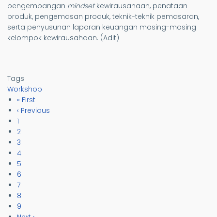
pengembangan
mindset
kewirausahaan, penataan
produk, pengemasan produk, teknik-teknik pemasaran,
serta penyusunan laporan keuangan masing-masing
kelompok kewirausahaan. (Adit)
Tags
Workshop
First
« First
Pagination
page
Previous
‹ Previous
page
Page
1
Page
2
Page
3
Page
4
Page
5
Page
6
Current
7
page
Page
8
Page
9
Next
Next ›