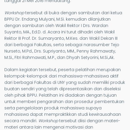
tanggal 21 Mei 2016 mendatang.
Workshop
tersebut di buka dengan sambutan dari ketua
BPPU Dr. Endang Mulyani, M.Si. kemudian dilanjutkan
dengan sambutan oleh Wakil Rektor I Drs. Wardan
Suyanto, MA., Ed.D. d. Acara ini turut dihadiri oleh Wakil
Rektor III Prof. Dr. Sumaryanto, M.Kes. dan Wakil Dekan III
dari berbagai Fakultas, serta sebagai narasumber Tejo
Nurseto, M.Pd., Drs. Supriyanto, MM., Penny Rahmawaty,
M.Si., Fitri Rahmawati, M.P., dan Dhyah Setyorini, M.Si.,Ak.
Dalam kegiatan tersebut, peserta pelatihan merupakan
kelompok-kelompok dari mahasiswa-mahasiswa aktif
dari berbagai Fakultas di UNY yang sudah memiliki produk
buatan sendiri yang telah dipresentasikan dan diseleksi
oleh pihak BPPU. Pelatihan ini diadakan dengan tujuan
untuk memberi pengarahan dan prosedur pembentukan
serta pengelolaan produk mahasiswa supaya
mahasiswa dapat mempraktikkan studi kewirausahaan
secara mandiri.
Workshop
tersebut diisi dengan materi-
materi antara lain mengenai motivasi dan